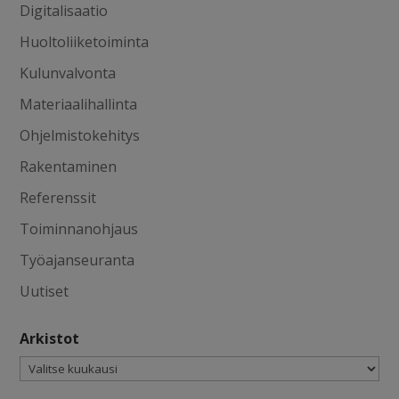
Digitalisaatio
Huoltoliiketoiminta
Kulunvalvonta
Materiaalihallinta
Ohjelmistokehitys
Rakentaminen
Referenssit
Toiminnanohjaus
Työajanseuranta
Uutiset
Arkistot
Arkistot