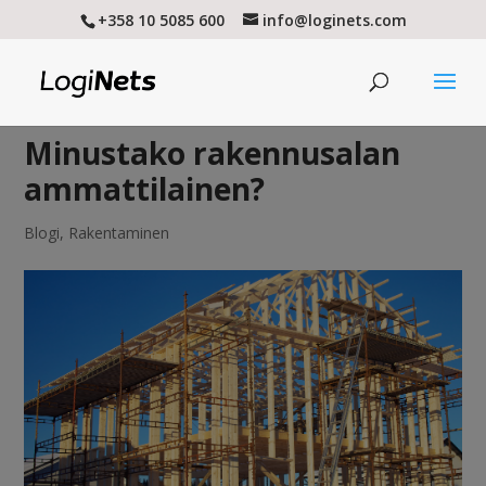
+358 10 5085 600
info@loginets.com
Minustako rakennusalan
ammattilainen?
Blogi
,
Rakentaminen