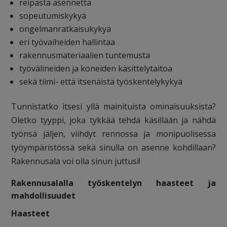
reipasta asennetta
sopeutumiskykyä
ongelmanratkaisukykyä
eri työvaiheiden hallintaa
rakennusmateriaalien tuntemusta
työvälineiden ja koneiden käsittelytaitoa
sekä tiimi- että itsenäistä työskentelykykyä
Tunnistatko itsesi yllä mainituista ominaisuuksista?
Oletko tyyppi, joka tykkää tehdä käsillään ja nähdä
työnsä jäljen, viihdyt rennossa ja monipuolisessa
työympäristössä sekä sinulla on asenne kohdillaan?
Rakennusala voi olla sinun juttusi!
Rakennusalalla työskentelyn haasteet ja
mahdollisuudet
Haasteet