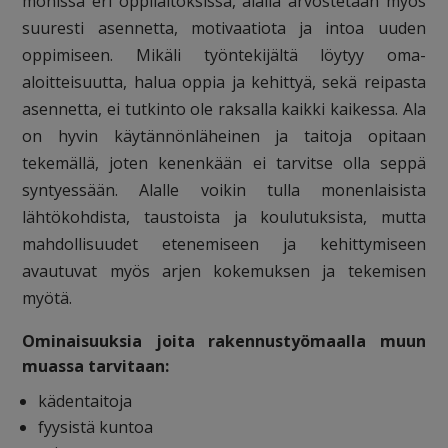
monissa eri oppilaitoksissa, alalla arvostetaan myös
suuresti asennetta, motivaatiota ja intoa uuden
oppimiseen. Mikäli työntekijältä löytyy oma-
aloitteisuutta, halua oppia ja kehittyä, sekä reipasta
asennetta, ei tutkinto ole raksalla kaikki kaikessa. Ala
on hyvin käytännönläheinen ja taitoja opitaan
tekemällä, joten kenenkään ei tarvitse olla seppä
syntyessään. Alalle voikin tulla monenlaisista
lähtökohdista, taustoista ja koulutuksista, mutta
mahdollisuudet etenemiseen ja kehittymiseen
avautuvat myös arjen kokemuksen ja tekemisen
myötä.
Ominaisuuksia joita rakennustyömaalla muun
muassa tarvitaan:
kädentaitoja
fyysistä kuntoa