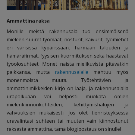
Ammattina raksa
Monille meistä rakennusala tuo ensimmäisenä
mieleen suuret työmaat, nosturit, kaivurit, työmiehet
eri värisissä kypärissään, harmaan talouden ja
hämäräfirmat, fyysisen kuormituksen sekä haastavat
työolosuhteet. Monet näistä mielikuvista pitävätkin
paikkansa, mutta
rakennusalalle
mahtuu myös
monenmoista muuta. Työtehtävien ja
ammattinimikkeiden kirjo on laaja, ja rakennusalalla
urapolkuaan voi helposti muokata omien
mielenkiinnonkohteiden, kehittymishalujen ja
vahvuuksien mukaisesti. Jos olet tienristeyksessä
uravalintasi suhteen tai muuten vain kiinnostunut
raksasta ammattina, tämä blogipostaus on sinulle!