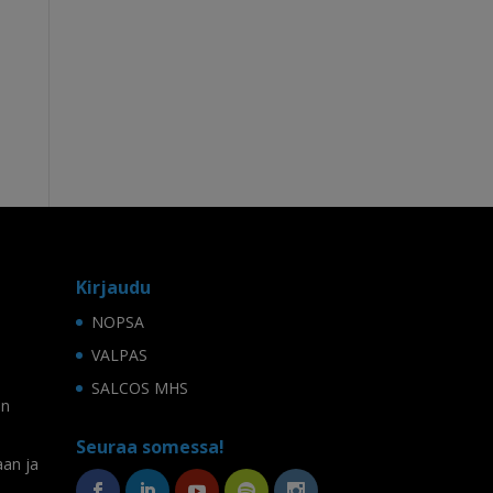
Kirjaudu
NOPSA
VALPAS
SALCOS MHS
on
Seuraa somessa!
aan ja