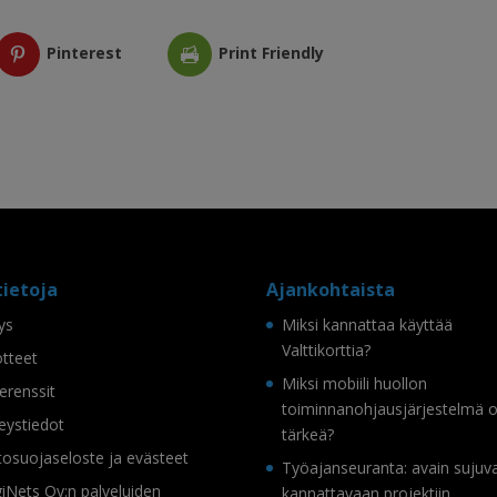
Pinterest
Print Friendly
tietoja
Ajankohtaista
tys
Miksi kannattaa käyttää
Valttikorttia?
tteet
Miksi mobiili huollon
erenssit
toiminnanohjausjärjestelmä 
eystiedot
tärkeä?
tosuojaseloste ja evästeet
Työajanseuranta: avain sujuv
iNets Oy:n palveluiden
kannattavaan projektiin