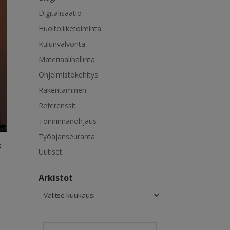
Digitalisaatio
Huoltoliiketoiminta
Kulunvalvonta
Materiaalihallinta
Ohjelmistokehitys
Rakentaminen
Referenssit
Toiminnanohjaus
Työajanseuranta
t
Uutiset
Arkistot
Arkistot