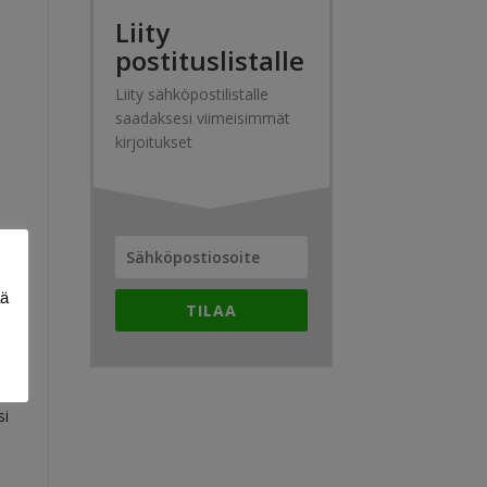
Liity
postituslistalle
Liity sähköpostilistalle
saadaksesi viimeisimmät
kirjoitukset
ää
TILAA
pä
si