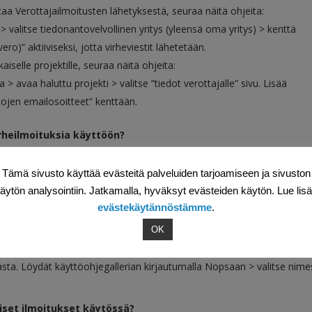
taa Verottajailmoitusten lähetyksestä, seuraa näitä ohjeita:
 > valitse tiedonantovelvollinen yritys (yleensä oma yritys) > kenttä
ero)” aktiiviseksi, jotta virheviestit lähetetään.
aiselle projektille, seuraa näitä ohjeita:
 > avaa haluttu projekti > valitse ”tiedot verottajalle” sivu. Lisää
tojen emailosoitteet” kenttään.
irheilmoituksia käyttöön?
önne, sinulle ei tule tietoa sähköpostiin, mikäli raportin luonti ja
Tämä sivusto käyttää evästeitä palveluiden tarjoamiseen ja sivuston
äytön analysointiin. Jatkamalla, hyväksyt evästeiden käytön. Lue lis
lähettää ilmoituksia Verohallintoon?
evästekäytännöstämme
.
avaa haluttu projekti > valitse ”tiedot verottajalle” sivu > valitse täp
OK
sta työntekijäilmoituksista Verohallintoon?
sta. Löydät käyttöohjegallerian kirjautumalla Nopsaan > valitse nime
iset ilmoitukset käytössä?