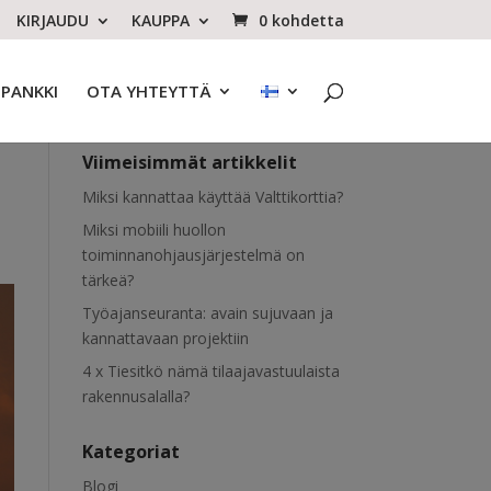
KIRJAUDU
KAUPPA
0 kohdetta
OPANKKI
OTA YHTEYTTÄ
Viimeisimmät artikkelit
Miksi kannattaa käyttää Valttikorttia?
Miksi mobiili huollon
toiminnanohjausjärjestelmä on
tärkeä?
Työajanseuranta: avain sujuvaan ja
kannattavaan projektiin
4 x Tiesitkö nämä tilaajavastuulaista
rakennusalalla?
Kategoriat
Blogi