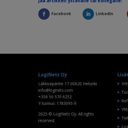
Jaa artikkeli ystävälle tai kollegalle:
Facebook
LinkedIn
LogiNets Oy
Lisä
Läkkisepäntie 17 00620 Helsinki
Yri
info@loginets.com
Tuo
+358 50 570 6252
Ref
Y-tunnus: 1783095-9
Yht
2025 © LogiNets Oy. All rights
Tie
reserved.
Log