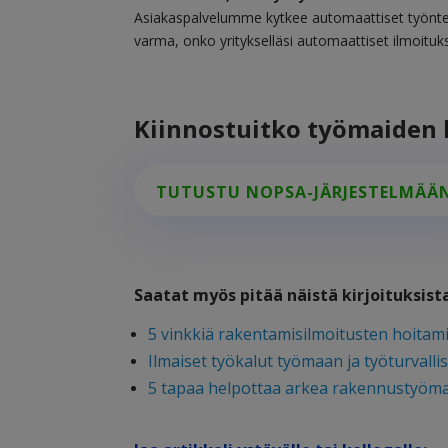
Asiakaspalvelumme kytkee automaattiset työntek
varma, onko yritykselläsi automaattiset ilmoitu
Kiinnostuitko työmaiden 
TUTUSTU NOPSA-JÄRJESTELMÄÄ
Saatat myös pitää näistä kirjoituksis
5 vinkkiä rakentamisilmoitusten hoitam
Ilmaiset työkalut työmaan ja työturvall
5 tapaa helpottaa arkea rakennustyöma