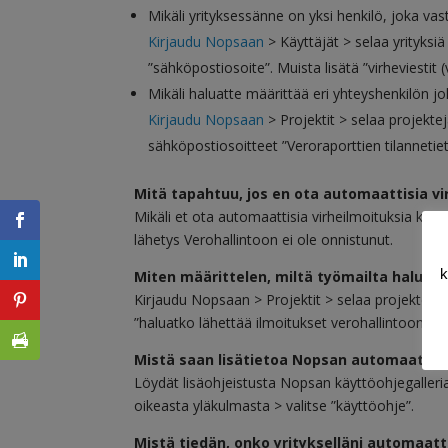
Mikäli yrityksessänne on yksi henkilö, joka vas
Kirjaudu Nopsaan
> Käyttäjät > selaa yrityksiä
”sähköpostiosoite”. Muista lisätä ”virheviestit (v
Mikäli haluatte määrittää eri yhteyshenkilön jok
Kirjaudu Nopsaan
> Projektit > selaa projekteja
sähköpostiosoitteet ”Veroraporttien tilannetie
Mitä tapahtuu, jos en ota automaattisia v
Mikäli et ota automaattisia virheilmoituksia käyttö
lähetys Verohallintoon ei ole onnistunut.
k
Miten määrittelen, miltä työmailta haluan 
Kirjaudu Nopsaan > Projektit > selaa projekteja > 
”haluatko lähettää ilmoitukset verohallintoon?”
Mistä saan lisätietoa Nopsan automaattisi
Löydät lisäohjeistusta Nopsan käyttöohjegalleria
oikeasta yläkulmasta > valitse ”käyttöohje”.
Mistä tiedän, onko yritykselläni automaatt