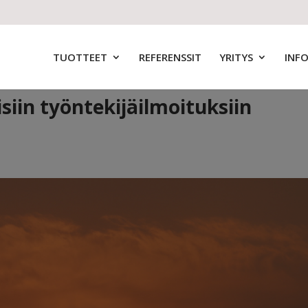
TUOTTEET
REFERENSSIT
YRITYS
INF
iin työntekijäilmoituksiin