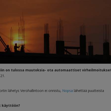
iin on tulossa muutoksia- ota automaattiset virheilmoitukse
21.
portin lähetys Verohallintoon ei onnistu,
Nopsa
lähettää puutteista
t käyttöön?