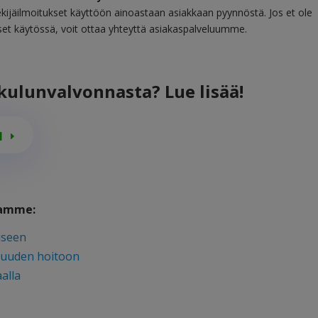
ijäilmoitukset käyttöön ainoastaan asiakkaan pyynnöstä. Jos et ole
kset käytössä, voit ottaa yhteyttä asiakaspalveluumme.
kulunvalvonnasta? Lue lisää!
N
tamme:
iseen
isuuden hoitoon
alla