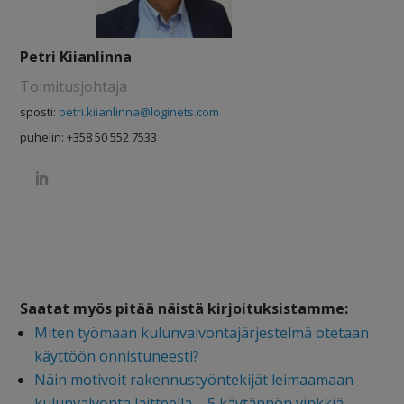
Petri Kiianlinna
Toimitusjohtaja
sposti:
petri.kiianlinna@loginets.com
puhelin: +358 50 552 7533
Saatat myös pitää näistä kirjoituksistamme:
Miten työmaan kulunvalvontajärjestelmä otetaan
käyttöön onnistuneesti?
Näin motivoit rakennustyöntekijät leimaamaan
kulunvalvonta laitteella – 5 käytännön vinkkiä