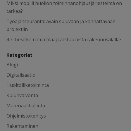
Miksi mobiili huollon toiminnanohjausjärjestelmä on
tärkeä?
Työajanseuranta: avain sujuvaan ja kannattavaan
projektiin
4 x Tiesitkö nämä tilaajavastuulaista rakennusalalla?
Kategoriat
Blogi
Digitalisaatio
Huoltoliiketoiminta
Kulunvalvonta
Materiaalihallinta
Ohjelmistokehitys
Rakentaminen