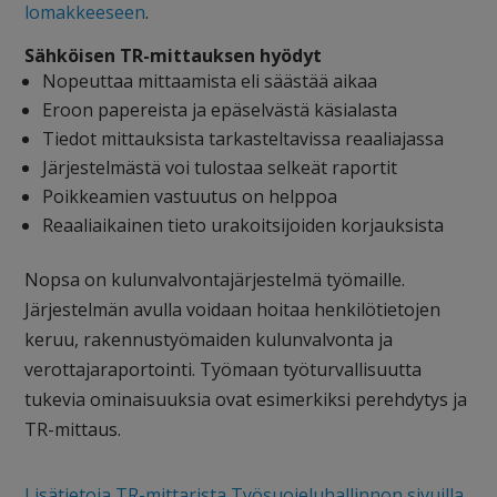
lomakkeeseen
.
Sähköisen TR-mittauksen hyödyt
Nopeuttaa mittaamista eli säästää aikaa
Eroon papereista ja epäselvästä käsialasta
Tiedot mittauksista tarkasteltavissa reaaliajassa
Järjestelmästä voi tulostaa selkeät raportit
Poikkeamien vastuutus on helppoa
Reaaliaikainen tieto urakoitsijoiden korjauksista
Nopsa on kulunvalvontajärjestelmä työmaille.
Järjestelmän avulla voidaan hoitaa henkilötietojen
keruu, rakennustyömaiden kulunvalvonta ja
verottajaraportointi. Työmaan työturvallisuutta
tukevia ominaisuuksia ovat esimerkiksi perehdytys ja
TR-mittaus.
Lisätietoja TR-mittarista Työsuojeluhallinnon sivuilla