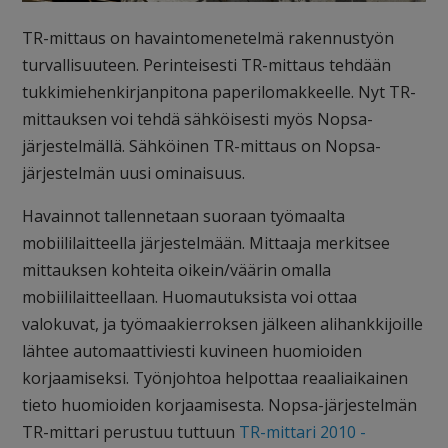
TR-mittaus on havaintomenetelmä rakennustyön
turvallisuuteen. Perinteisesti TR-mittaus tehdään
tukkimiehenkirjanpitona paperilomakkeelle. Nyt TR-
mittauksen voi tehdä sähköisesti myös Nopsa-
järjestelmällä. Sähköinen TR-mittaus on Nopsa-
järjestelmän uusi ominaisuus.
Havainnot tallennetaan suoraan työmaalta
mobiililaitteella järjestelmään. Mittaaja merkitsee
mittauksen kohteita oikein/väärin omalla
mobiililaitteellaan. Huomautuksista voi ottaa
valokuvat, ja työmaakierroksen jälkeen alihankkijoille
lähtee automaattiviesti kuvineen huomioiden
korjaamiseksi. Työnjohtoa helpottaa reaaliaikainen
tieto huomioiden korjaamisesta. Nopsa-järjestelmän
TR-mittari perustuu tuttuun
TR-mittari 2010 -