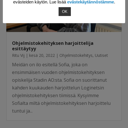
evästeiden käytön. Lue lisää
evästekäytännöstämme
.
OK
Ohjelmistokehityksen harjoittelija
esittäytyy
Ritu Vij
|
kesä 20, 2022
|
Ohjelmistokehitys
,
Uutiset
Meidän on ilo esitellä Sofia, joka on
ensimmäisen vuoden ohjelmistokehityksen
opiskelija Stadin AO:sta. Sofia on suorittanut
kahden kuukauden harjoittelun Loginetsin
ohjelmistokehityksen tiimissä. Kysyimme
Sofialta miltä ohjelmistokehityksen harjoittelu
tuntui ja...