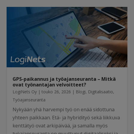
GPS-paikannus ja työajanseuranta – Mitkä
ovat työnantajan velvoitteet?
LogiNets Oy
|
touko 26, 2026
|
Blogi
,
Digitalisaatio
,
Työajanseuranta
Nykyään yhä harvempi työ on enää sidottuna
yhteen paikkaan. Etä- ja hybridityö sekä liikkuva
kenttätyö ovat arkipäivää, ja samalla myös
työajanseuranta on muuttunut digitaaliseksi ja