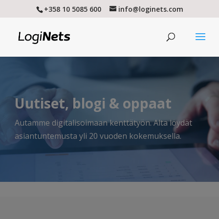
+358 10 5085 600
info@loginets.com
Uutiset, blogi & oppaat
Autamme digitalisoimaan kenttätyön. Alta löydät
asiantuntemusta yli 20 vuoden kokemuksella.