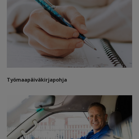
Työmaapäiväkirjapohja