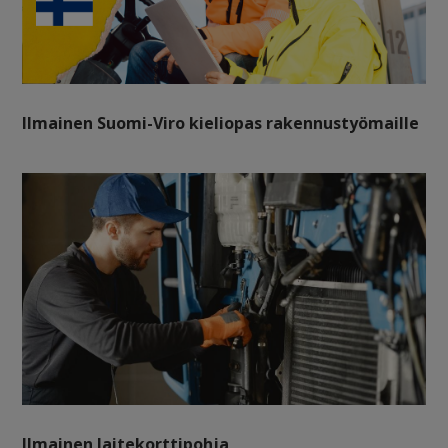
Ilmainen Suomi-Viro kieliopas rakennustyömaille
Ilmainen laitekorttipohja