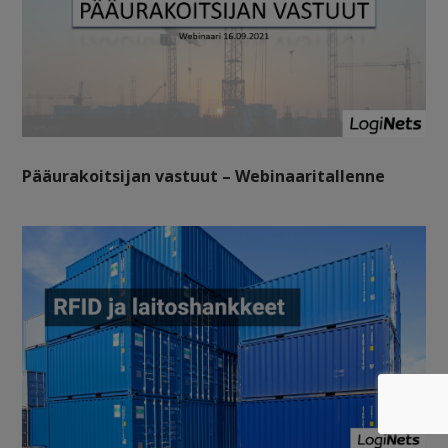
Pääurakoitsijan vastuut – Webinaaritallenne