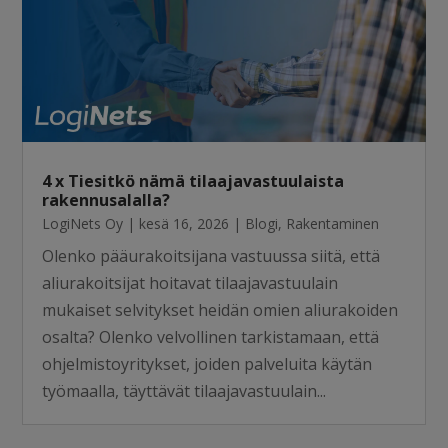
4 x Tiesitkö nämä tilaajavastuulaista
rakennusalalla?
LogiNets Oy
|
kesä 16, 2026
|
Blogi
,
Rakentaminen
Olenko pääurakoitsijana vastuussa siitä, että
aliurakoitsijat hoitavat tilaajavastuulain
mukaiset selvitykset heidän omien aliurakoiden
osalta? Olenko velvollinen tarkistamaan, että
ohjelmistoyritykset, joiden palveluita käytän
työmaalla, täyttävät tilaajavastuulain...