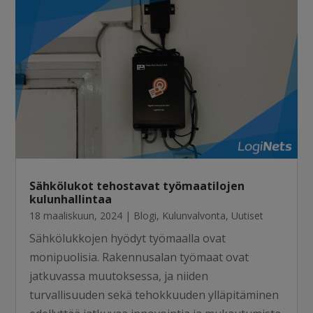
Sähkölukot tehostavat työmaatilojen
kulunhallintaa
18 maaliskuun, 2024
|
Blogi
,
Kulunvalvonta
,
Uutiset
Sähkölukkojen hyödyt työmaalla ovat
monipuolisia. Rakennusalan työmaat ovat
jatkuvassa muutoksessa, ja niiden
turvallisuuden sekä tehokkuuden ylläpitäminen