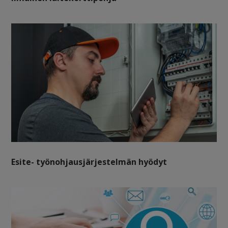
Esite- työnohjausjärjestelmän hyödyt