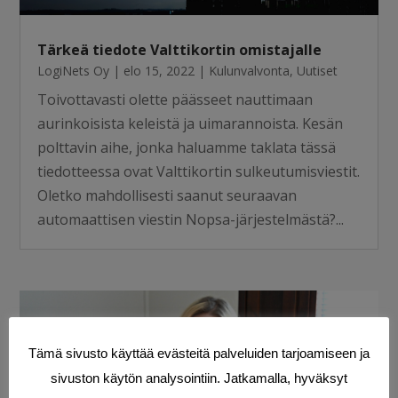
Tärkeä tiedote Valttikortin omistajalle
LogiNets Oy
|
elo 15, 2022
|
Kulunvalvonta
,
Uutiset
Toivottavasti olette päässeet nauttimaan
aurinkoisista keleistä ja uimarannoista. Kesän
polttavin aihe, jonka haluamme taklata tässä
tiedotteessa ovat Valttikortin sulkeutumisviestit.
Oletko mahdollisesti saanut seuraavan
automaattisen viestin Nopsa-järjestelmästä?...
Tämä sivusto käyttää evästeitä palveluiden tarjoamiseen ja
sivuston käytön analysointiin. Jatkamalla, hyväksyt