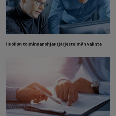
Huollon toiminnanohjausjärjestelmän valinta