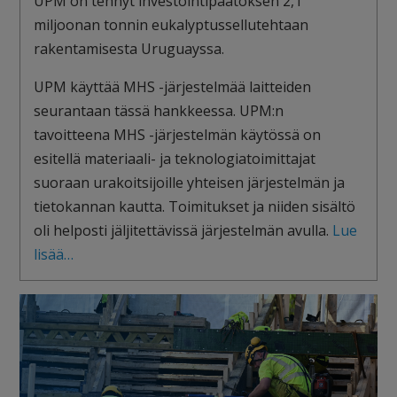
UPM on tehnyt investointipäätöksen 2,1
miljoonan tonnin eukalyptussellutehtaan
rakentamisesta Uruguayssa.
UPM käyttää MHS -järjestelmää laitteiden
seurantaan tässä hankkeessa. UPM:n
tavoitteena MHS -järjestelmän käytössä on
esitellä materiaali- ja teknologiatoimittajat
suoraan urakoitsijoille yhteisen järjestelmän ja
tietokannan kautta. Toimitukset ja niiden sisältö
oli helposti jäljitettävissä järjestelmän avulla.
Lue
lisää…