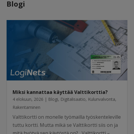
Blogi
Miksi kannattaa käyttää Valttikorttia?
4 elokuun, 2026
|
Blogi
,
Digitalisaatio
,
Kulunvalvonta
,
Rakentaminen
Valttikortti on monelle työmailla työskenteleville
tuttu kortti. Mutta mikä se Valttikortti siis on ja
mitä hyötyä sen käytöstä on? Valttikortti –