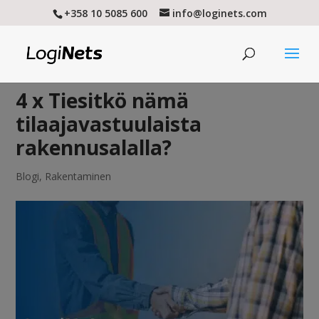
+358 10 5085 600
info@loginets.com
4 x Tiesitkö nämä
tilaajavastuulaista
rakennusalalla?
Blogi
,
Rakentaminen