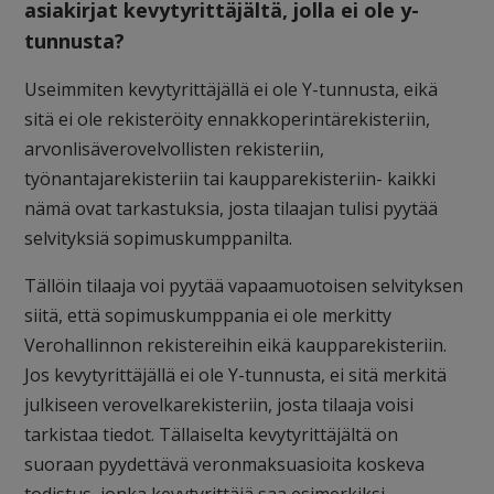
asiakirjat kevytyrittäjältä, jolla ei ole y-
tunnusta?
Useimmiten kevytyrittäjällä ei ole Y-tunnusta, eikä
sitä ei ole rekisteröity ennakkoperintärekisteriin,
arvonlisäverovelvollisten rekisteriin,
työnantajarekisteriin tai kaupparekisteriin- kaikki
nämä ovat tarkastuksia, josta tilaajan tulisi pyytää
selvityksiä sopimuskumppanilta.
Tällöin tilaaja voi pyytää vapaamuotoisen selvityksen
siitä, että sopimuskumppania ei ole merkitty
Verohallinnon rekistereihin eikä kaupparekisteriin.
Jos kevytyrittäjällä ei ole Y-tunnusta, ei sitä merkitä
julkiseen verovelkarekisteriin, josta tilaaja voisi
tarkistaa tiedot. Tällaiselta kevytyrittäjältä on
suoraan pyydettävä veronmaksuasioita koskeva
todistus, jonka kevytyrittäjä saa esimerkiksi