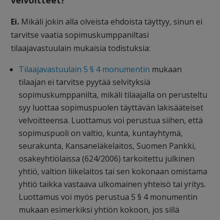
Ei.
Mikäli jokin alla olveista ehdoista täyttyy, sinun ei
tarvitse vaatia sopimuskumppaniltasi
tilaajavastuulain mukaisia todistuksia:
Tilaajavastuulain 5 § 4 monumentin
mukaan
tilaajan ei tarvitse pyytää selvityksiä
sopimuskumppanilta, mikäli tilaajalla on perusteltu
syy luottaa sopimuspuolen täyttävän lakisääteiset
velvoitteensa. Luottamus voi perustua siihen, että
sopimuspuoli on valtio, kunta, kuntayhtymä,
seurakunta, Kansaneläkelaitos, Suomen Pankki,
osakeyhtiölaissa (624/2006) tarkoitettu julkinen
yhtiö, valtion liikelaitos tai sen kokonaan omistama
yhtiö taikka vastaava ulkomainen yhteisö tai yritys.
Luottamus voi myös perustua 5 § 4 monumentin
mukaan esimerkiksi yhtiön kokoon, jos sillä