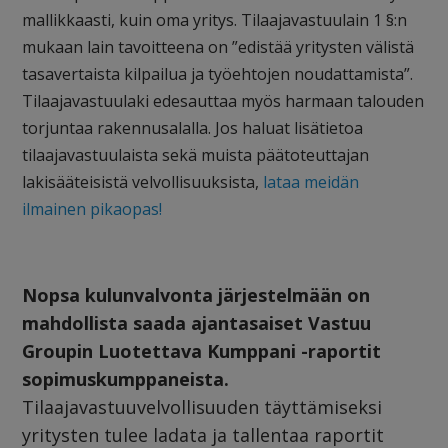
mallikkaasti, kuin oma yritys. Tilaajavastuulain 1 §:n
mukaan lain tavoitteena on ”edistää yritysten välistä
tasavertaista kilpailua ja työehtojen noudattamista”.
Tilaajavastuulaki edesauttaa myös harmaan talouden
torjuntaa rakennusalalla. Jos haluat lisätietoa
tilaajavastuulaista sekä muista päätoteuttajan
lakisääteisistä velvollisuuksista,
lataa meidän
ilmainen pikaopas!
Nopsa kulunvalvonta järjestelmään on
mahdollista saada ajantasaiset Vastuu
Groupin Luotettava Kumppani -raportit
sopimuskumppaneista.
Tilaajavastuuvelvollisuuden täyttämiseksi
yritysten tulee ladata ja tallentaa raportit