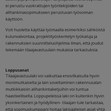
ei perustu vuokrattujen työntekijöiden tai
alihankinasopimukseen perustuvan työvoiman
käyttöön.
Voit huoletta käyttää työmaalla esimerkiksi sähköistä
kulunvalvontaa, projektityöskentelyn työkaluja ja
rakennuksien suunnitteluohjelmia ilman, että joudut
tekemään tilaajavastuulain mukaisia tarkastuksia.
Loppusanat
Tilaajavastuulaki voi vaikuttaa ensivilkaisulla hyvin
monimutkaiselta ja lain soveltaminen rakennusalan
mutkikkaisiin alihankintaketjuihin voi tuntua
haasteelliselta. Loppupeleissä laki on kuitenkin hyvin
yksinkertainen ja hyödyllinen- tilaajan tule tarkastaa,
että sopimuskumppani hoitaa lakisääteiset asiat yhtä