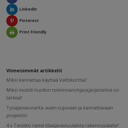
LinkedIn
Pinterest
Print Friendly
Viimeisimmät artikkelit
Miksi kannattaa käyttää Valttikorttia?
Miksi mobiili huollon toiminnanohjausjärjestelmä on
tärkeä?
Työajanseuranta: avain sujuvaan ja kannattavaan
projektiin
4 x Tiesitkö nämä tilaajavastuulaista rakennusalalla?