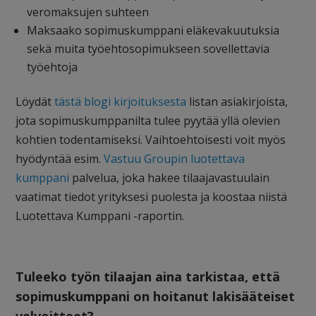
veromaksujen suhteen
Maksaako sopimuskumppani eläkevakuutuksia
sekä muita työehtosopimukseen sovellettavia
työehtoja
Löydät
tästä blogi kirjoituksesta
listan asiakirjoista,
jota sopimuskumppanilta tulee pyytää yllä olevien
kohtien todentamiseksi. Vaihtoehtoisesti voit myös
hyödyntää esim.
Vastuu Groupin luotettava
kumppani
palvelua, joka hakee tilaajavastuulain
vaatimat tiedot yrityksesi puolesta ja koostaa niistä
Luotettava Kumppani -raportin.
Tuleeko työn tilaajan aina tarkistaa, että
sopimuskumppani on hoitanut lakisääteiset
velvoitteet?