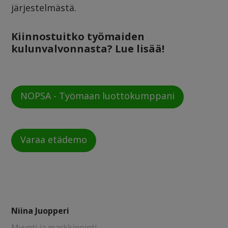
järjestelmästä.
Kiinnostuitko työmaiden
kulunvalvonnasta? Lue lisää!
NOPSA - Työmaan luottokumppani
Varaa etädemo
Niina Juopperi
Myynti ja markkinointi