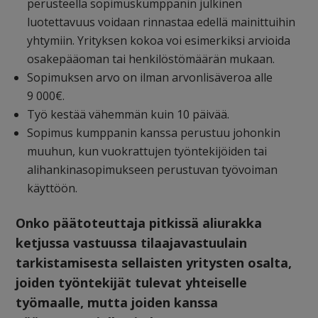
perusteella sopimuskumppanin julkinen
luotettavuus voidaan rinnastaa edellä mainittuihin
yhtymiin. Yrityksen kokoa voi esimerkiksi arvioida
osakepääoman tai henkilöstömäärän mukaan.
Sopimuksen arvo on ilman arvonlisäveroa alle
9 000€.
Työ kestää vähemmän kuin 10 päivää.
Sopimus kumppanin kanssa perustuu johonkin
muuhun, kun vuokrattujen työntekijöiden tai
alihankinasopimukseen perustuvan työvoiman
käyttöön.
Onko päätoteuttaja pitkissä aliurakka
ketjussa vastuussa tilaajavastuulain
tarkistamisesta sellaisten yritysten osalta,
joiden työntekijät tulevat yhteiselle
työmaalle, mutta joiden kanssa