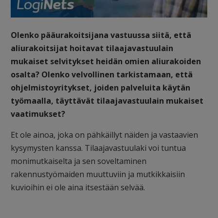
Olenko pääurakoitsijana vastuussa siitä, että
aliurakoitsijat hoitavat tilaajavastuulain
mukaiset selvitykset heidän omien aliurakoiden
osalta? Olenko velvollinen tarkistamaan, että
ohjelmistoyritykset, joiden palveluita käytän
työmaalla, täyttävät tilaajavastuulain mukaiset
vaatimukset?
Et ole ainoa, joka on pähkäillyt näiden ja vastaavien
kysymysten kanssa. Tilaajavastuulaki voi tuntua
monimutkaiselta ja sen soveltaminen
rakennustyömaiden muuttuviin ja mutkikkaisiin
kuvioihin ei ole aina itsestään selvää.