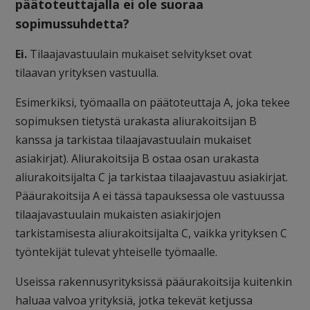
päätoteuttajalla ei ole suoraa
sopimussuhdetta?
Ei.
Tilaajavastuulain mukaiset selvitykset ovat
tilaavan yrityksen vastuulla.
Esimerkiksi, työmaalla on päätoteuttaja A, joka tekee
sopimuksen tietystä urakasta aliurakoitsijan B
kanssa ja tarkistaa tilaajavastuulain mukaiset
asiakirjat). Aliurakoitsija B ostaa osan urakasta
aliurakoitsijalta C ja tarkistaa tilaajavastuu asiakirjat.
Pääurakoitsija A ei tässä tapauksessa ole vastuussa
tilaajavastuulain mukaisten asiakirjojen
tarkistamisesta aliurakoitsijalta C, vaikka yrityksen C
työntekijät tulevat yhteiselle työmaalle.
Useissa rakennusyrityksissä pääurakoitsija kuitenkin
haluaa valvoa yrityksiä, jotka tekevät ketjussa