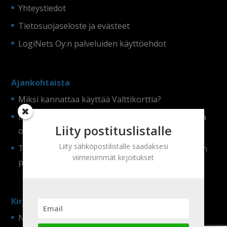
Yhteystiedot
Tietosuojaseloste ja evästeet
LogiNets Oy:n palveluiden käyttöehdot
Ajankohtaista
Miksi kannattaa käyttää Valttikorttia?
Miksi mobiili huollon toiminnanohjausjärjestelmä
Liity postituslistalle
on tärkeä?
Liity sähköpostilistalle saadaksesi
Työajanseuranta: avain sujuvaan ja kannattavaan
viimeisimmät kirjoitukset
projektiin
Kirjaudu
NOPSA