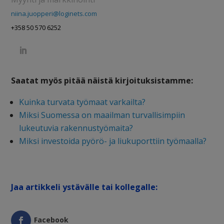
niina.juopperi@loginets.com
+358 50 570 6252
Saatat myös pitää näistä kirjoituksistamme:
Kuinka turvata työmaat varkailta?
Miksi Suomessa on maailman turvallisimpiin
lukeutuvia rakennustyömaita?
Miksi investoida pyörö- ja liukuporttiin työmaalla?
Jaa artikkeli ystävälle tai kollegalle:
Facebook