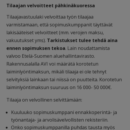
Tilaajan velvoitteet pähkinäkuoressa
Tilaajavastuulaki velvoittaa työn tilaajaa
varmistamaan, että sopimuskumppanit täyttävät
lakisääteiset velvoitteet (mm. verojen maksu,
vakuutukset yms).
Tarkistukset tulee tehdä aina
ennen sopimuksen tekoa
. Lain noudattamista
valvoo Etelä-Suomen aluehallintavirasto.
Rakennusalalla AVI voi määrätä korotetun
laiminlyöntimaksun, mikäli tilaaja ei ole tehnyt
selvityksiä lainkaan tai niissä on puutteita. Korotetun
laiminlyöntimaksun suuruus on 16 000- 50 000€.
Tilaaja on velvollinen selvittämään:
Kuuluuko sopimuskumppani ennakkoperintä- ja
työnantaja- ja arvolisävelvollisten rekisteriin.
Onko sopimuskumppanilla puhdas tausta myös