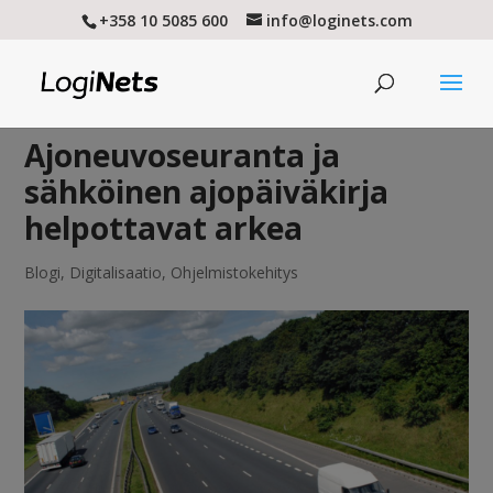
+358 10 5085 600
info@loginets.com
Ajoneuvoseuranta ja
sähköinen ajopäiväkirja
helpottavat arkea
Blogi
,
Digitalisaatio
,
Ohjelmistokehitys