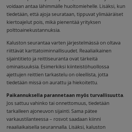
voidaan antaa lähimmälle huoltomiehelle. Lisäksi, kun
tiedetään, että ajoja seurataan, tippuvat ylimääräiset
kiertoajelut pois, mikä pienentää yrityksen
polttoainekustannuksia.
Kaluston seurantaa varten järjestelmässä on oltava
riittävät karttatoiminnallisuudet. Reaaliaikainen
sijaintitieto ja reittiseuranta ovat tärkeitä
ominaisuuksia. Esimerkiksi kiinteistöhuollossa
ajettujen reittien tarkastelu on oleellista, jotta
tiedetään missä on aurattu ja hiekoitettu.
Paikannuksella parannetaan myös turvallisuutta
.
Jos sattuu vahinko tai onnettomuus, tiedetään
tarkalleen ajoneuvon sijainti. Sama pätee
varkaustilanteessa – rosvot saadaan kiinni
reaaliaikaisella seurannalla. Lisäksi, kaluston