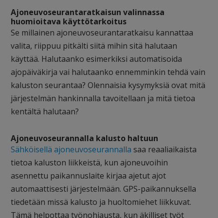
Ajoneuvoseurantaratkaisun valinnassa
huomioitava käyttötarkoitus
Se millainen ajoneuvoseurantaratkaisu kannattaa
valita, riippuu pitkälti siitä mihin sitä halutaan
käyttää. Halutaanko esimerkiksi automatisoida
ajopäiväkirja vai halutaanko ennemminkin tehdä vain
kaluston seurantaa? Olennaisia kysymyksiä ovat mitä
järjestelmän hankinnalla tavoitellaan ja mitä tietoa
kentältä halutaan?
Ajoneuvoseurannalla kalusto haltuun
Sähköisellä ajoneuvoseurannalla
saa reaaliaikaista
tietoa kaluston liikkeistä, kun ajoneuvoihin
asennettu paikannuslaite kirjaa ajetut ajot
automaattisesti järjestelmään. GPS-paikannuksella
tiedetään missä kalusto ja huoltomiehet liikkuvat.
Tämä helpottaa työnohjausta, kun äkilliset työt