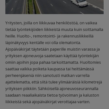
Yritysten, joilla on liikkuvaa henkilöstöä, on vaikea
tietää työntekijöiden liikkeistä muuta kuin soittamalla
heille. Huolto-, remontointi- ja rakennusliikkeillä
läpinäkyvyys kentälle voi olla olematonta.
Ajopäiväkirjat täytetään paperille muistin varassa ja
yrityksen ajoneuvoja saatetaan käyttää työntekijän
omiin ajoihin jopa pahaa tarkoittamatta. Huoltomies
saattaa vaikka poiketa kaupassa tai heittämässä
perheenjäseniä niin sanotusti matkan varrella
ajattelematta, että siitä tulee ylimääräisiä kilometrejä
yrityksen piikkiin. Sähköisellä ajoneuvoseurannalla
saadaan reaaliaikaista tietoa työvoiman ja kaluston
liikkeistä sekä ajopäiväkirjat verottajaa varten.