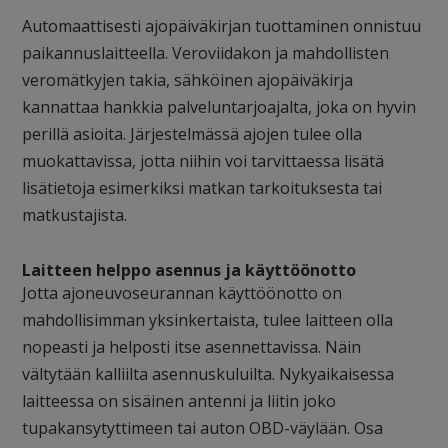
Automaattisesti ajopäiväkirjan tuottaminen onnistuu
paikannuslaitteella. Veroviidakon ja mahdollisten
veromätkyjen takia, sähköinen ajopäiväkirja
kannattaa hankkia palveluntarjoajalta, joka on hyvin
perillä asioita. Järjestelmässä ajojen tulee olla
muokattavissa, jotta niihin voi tarvittaessa lisätä
lisätietoja esimerkiksi matkan tarkoituksesta tai
matkustajista.
Laitteen helppo asennus ja käyttöönotto
Jotta ajoneuvoseurannan käyttöönotto on
mahdollisimman yksinkertaista, tulee laitteen olla
nopeasti ja helposti itse asennettavissa. Näin
vältytään kalliilta asennuskuluilta. Nykyaikaisessa
laitteessa on sisäinen antenni ja liitin joko
tupakansytyttimeen tai auton OBD-väylään. Osa