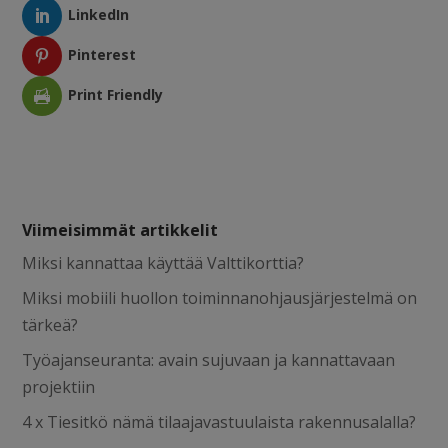
LinkedIn
Pinterest
Print Friendly
Viimeisimmät artikkelit
Miksi kannattaa käyttää Valttikorttia?
Miksi mobiili huollon toiminnanohjausjärjestelmä on
tärkeä?
Työajanseuranta: avain sujuvaan ja kannattavaan
projektiin
4 x Tiesitkö nämä tilaajavastuulaista rakennusalalla?