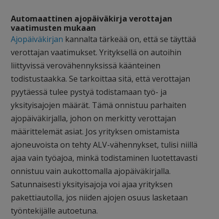
Automaattinen ajopäiväkirja verottajan
vaatimusten mukaan
Ajopäiväkirjan
kannalta tärkeää on, että se täyttää
verottajan vaatimukset. Yrityksellä on autoihin
liittyvissä verovähennyksissä käänteinen
todistustaakka. Se tarkoittaa sitä, että verottajan
pyytäessä tulee pystyä todistamaan työ- ja
yksityisajojen määrät. Tämä onnistuu parhaiten
ajopäiväkirjalla, johon on merkitty verottajan
määrittelemät asiat. Jos yrityksen omistamista
ajoneuvoista on tehty ALV-vähennykset, tulisi niillä
ajaa vain työajoa, minkä todistaminen luotettavasti
onnistuu vain aukottomalla ajopäiväkirjalla.
Satunnaisesti yksityisajoja voi ajaa yrityksen
pakettiautolla, jos niiden ajojen osuus lasketaan
työntekijälle autoetuna.