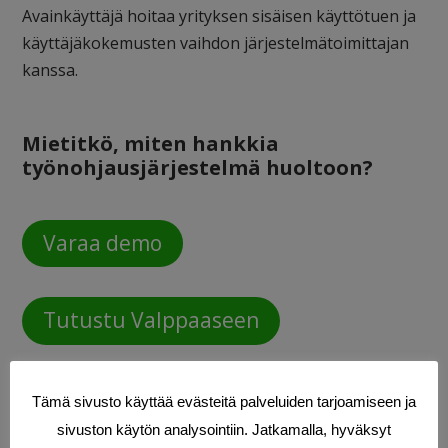
Avainkäyttäjä hoitaa yrityksen sisäisen käyttötuen ja
käyttäjäkokemusten vaihdon järjestelmätoimittajan
kanssa.
Mietitkö, miten hankkia
työnohjausjärjestelmä huoltoon?
Varaa demo
Tutustu Valppaaseen
Tämä sivusto käyttää evästeitä palveluiden tarjoamiseen ja
sivuston käytön analysointiin. Jatkamalla, hyväksyt