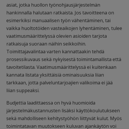
asiat, jotka huollon työnohjausjärjestelmän
hankinnalla halutaan ratkaista. Jos tavoitteena on
esimerkiksi manuaalisen työn vähentäminen, tai
vaikka huoltotöiden vasteaikojen lyhentäminen, tulee
vaatimusmäärittelyssä olevien asioiden tarjota
ratkaisuja
suoraan
näihin seikkoihin.
Toimittajavalintaa varten kannattaakin tehdä
prosessikuvaus sekä nykyisestä toimintamallista että
tavoitetilasta.
Vaatimusmäärittelyssä ei kuitenkaan
kannata listata yksittäisiä ominaisuuksia liian
tarkkaan, jotta palveluntarjoajien valikoima ei jää
liian suppeaksi.
Budjettia laadittaessa on hyvä huomioida
järjestelmäkustannusten lisäksi käyttökoulutukseen
sekä mahdolliseen kehitystyöhön liittyvät kulut. Myös
toimintatavan muutokseen kuluvan ajankäytön voi