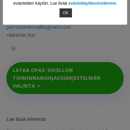
evästeiden käytön. Lue lisää
evästekäytännöstämme
.
Petri Kiianlinna
OK
CEO
petri.kiianlinna@loginets.com
+358 50 552 7533
LATAA OPAS: HUOLLON
TOIMINNANOHJAUSJÄRJESTELMÄN
VALINTA
Lue lisää aiheesta: