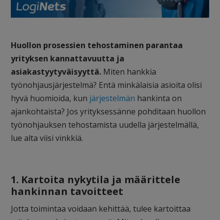
Huollon prosessien tehostaminen parantaa
yrityksen kannattavuutta ja
asiakastyytyväisyyttä.
Miten hankkia
työnohjausjärjestelmä? Entä minkälaisia asioita
olisi
hyvä huomioida, kun
järjestelmän
hankinta on
ajankohtaista? Jos yrityksessänne pohditaan huollon
työnohjauksen tehostamista uudella järjestelmällä,
lue alta viisi vinkkiä.
1. Kartoita nykytila ja määrittele
hankinnan tavoitteet
Jotta toimintaa voidaan kehittää, tulee kartoittaa