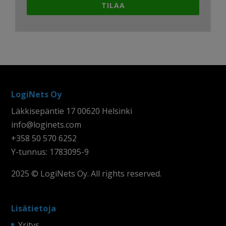
TILAA
LogiNets Oy
Läkkisepäntie 17 00620 Helsinki
info@loginets.com
+358 50 570 6252
Y-tunnus: 1783095-9
2025 © LogiNets Oy. All rights reserved.
Lisätietoja
Yritys