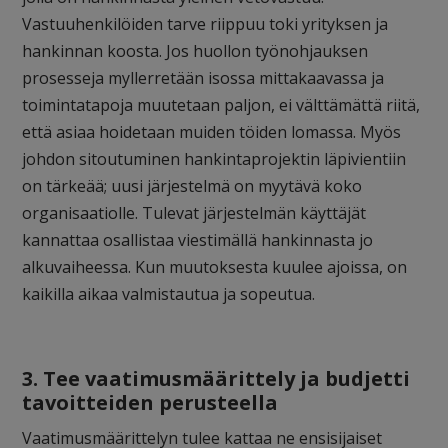
Vastuuhenkilöiden tarve riippuu toki yrityksen ja
hankinnan koosta. Jos huollon työnohjauksen
prosesseja myllerretään isossa mittakaavassa ja
toimintatapoja muutetaan paljon, ei välttämättä riitä,
että asiaa hoidetaan muiden töiden lomassa. Myös
johdon sitoutuminen hankintaprojektin läpivientiin
on tärkeää; uusi järjestelmä on myytävä koko
organisaatiolle. Tulevat järjestelmän käyttäjät
kannattaa osallistaa viestimällä hankinnasta jo
alkuvaiheessa. Kun muutoksesta kuulee ajoissa, on
kaikilla aikaa valmistautua ja sopeutua.
3. Tee vaatimusmäärittely ja budjetti
tavoitteiden perusteella
Vaatimusmäärittelyn tulee kattaa ne ensisijaiset