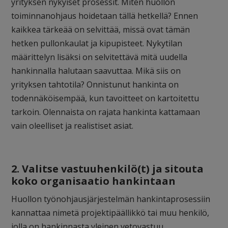
yrityksen nykyiset prosessit. Miten huollon
toiminnanohjaus hoidetaan tällä hetkellä? Ennen
kaikkea tärkeää on selvittää, missä ovat tämän
hetken pullonkaulat ja kipupisteet. Nykytilan
määrittelyn lisäksi on selvitettävä mitä uudella
hankinnalla halutaan saavuttaa. Mikä siis on
yrityksen tahtotila? Onnistunut hankinta on
todennäköisempää, kun tavoitteet on kartoitettu
tarkoin. Olennaista on rajata hankinta kattamaan
vain oleelliset ja realistiset asiat.
2. Valitse vastuuhenkilö(t) ja sitouta
koko organisaatio hankintaan
Huollon työnohjausjärjestelmän hankintaprosessiin
kannattaa nimetä projektipäällikkö tai muu henkilö,
jolla on hankinnasta yleinen vetovastuu.