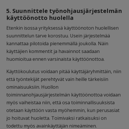
5. Suunnittele työnohjausjärjestelmän
käyttöönotto huolella
Etenkin isossa yrityksessä käyttöönoton huolellisen
suunnittelun tarve korostuu. Usein järjestelmää
kannattaa pilotoida pienemmällä joukolla. Näin
käyttäjien kommentit ja havainnot saadaan
huomioitua ennen varsinaista käyttöönottoa.
Käyttökoulutus voidaan pitää käyttäjäryhmittäin, niin
että työntekijät perehtyvät vain heille tärkeisiin
ominaisuuksiin. Huollon
toiminnanohjausjärjestelmän käyttöönottoa voidaan
myös vaiheistaa niin, että osa toiminnallisuuksista
otetaan
käyttöön
vasta myöhemmin, kun perusasiat
jo hoituvat huoletta. Toimivaksi ratkaisuksi on
todettu myös avainkäyttäjän nimeäminen.