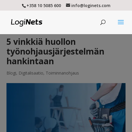
+358 10 5085 600
info@loginets.com
5 vinkkiä huollon
työnohjausjärjestelmän
hankintaan
Blogi
,
Digitalisaatio
,
Toiminnanohjaus