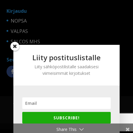
Kirjaudu
NOPSA
VALPAS
SALCOS MHS
Liity postituslistalle
Seuraa somessa!
Liity sähköpostilistalle saadaksesi
viimeisimmät kirjoitukset
Yritys
Tuotteet
Referenssit
Yhteystiedot
Tietosuojaseloste ja evästeet
SUBSCRIBE!
LogiNets Oy:n palveluiden käyttöehdot
Share This